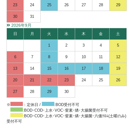
23
24
25
26
27
28
29
30
31
2026年9月
日
月
火
水
木
金
土
1
2
3
4
5
6
7
8
9
10
11
12
13
14
15
16
17
18
19
20
21
22
23
24
25
26
27
28
29
30
※
：定休日 /
:BOD受付不可
:BOD･COD･上水･VOC･窒素･燐･大腸菌受付不可
:BOD･COD･上水･VOC･窒素･燐･大腸菌･六価ｸﾛﾑ(土曜のみ)
受付不可