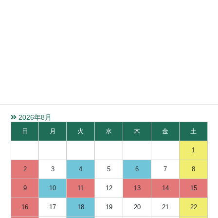
水質検査受付カレンダー
ご不明な点などございましたら、お問い合わせください。
検体お持ち込みの際は来社の前に必ずご一報ください。
また、土曜受付は前日までに必ず受付予約をお願いいたします。
2026年8月
日
月
火
水
木
金
土
1
2
3
4
5
6
7
8
9
10
11
12
13
14
15
16
17
18
19
20
21
22