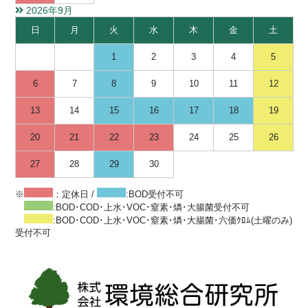
2026年9月
日
月
火
水
木
金
土
1
2
3
4
5
6
7
8
9
10
11
12
13
14
15
16
17
18
19
20
21
22
23
24
25
26
27
28
29
30
※
：定休日 /
:BOD受付不可
:BOD･COD･上水･VOC･窒素･燐･大腸菌受付不可
:BOD･COD･上水･VOC･窒素･燐･大腸菌･六価ｸﾛﾑ(土曜のみ)
受付不可