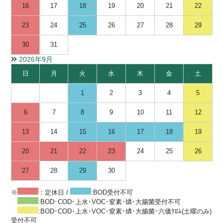
16
17
18
19
20
21
22
23
24
25
26
27
28
29
30
31
2026年9月
日
月
火
水
木
金
土
1
2
3
4
5
6
7
8
9
10
11
12
13
14
15
16
17
18
19
20
21
22
23
24
25
26
27
28
29
30
※
：定休日 /
:BOD受付不可
:BOD･COD･上水･VOC･窒素･燐･大腸菌受付不可
:BOD･COD･上水･VOC･窒素･燐･大腸菌･六価ｸﾛﾑ(土曜のみ)
受付不可