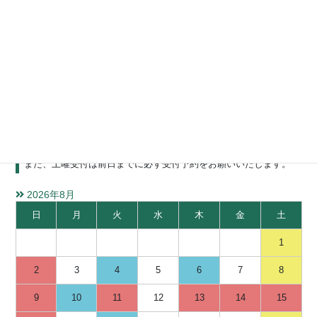
水質検査受付カレンダー
ご不明な点などございましたら、お問い合わせください。
検体お持ち込みの際は来社の前に必ずご一報ください。
また、土曜受付は前日までに必ず受付予約をお願いいたします。
2026年8月
日
月
火
水
木
金
土
1
2
3
4
5
6
7
8
9
10
11
12
13
14
15