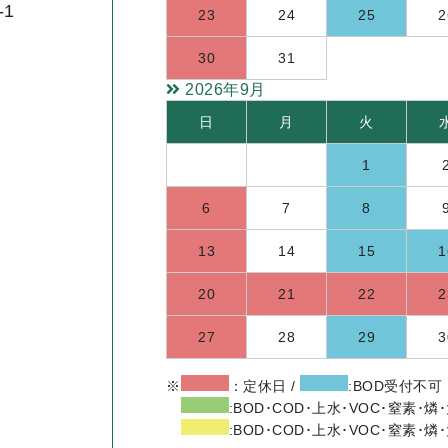
-1
23
24
25
2
30
31
2026年9月
日
月
火
1
6
7
8
13
14
15
1
20
21
22
2
27
28
29
3
※
：定休日 /
:BOD受付不可
:BOD･COD･上水･VOC･窒素･
:BOD･COD･上水･VOC･窒素･