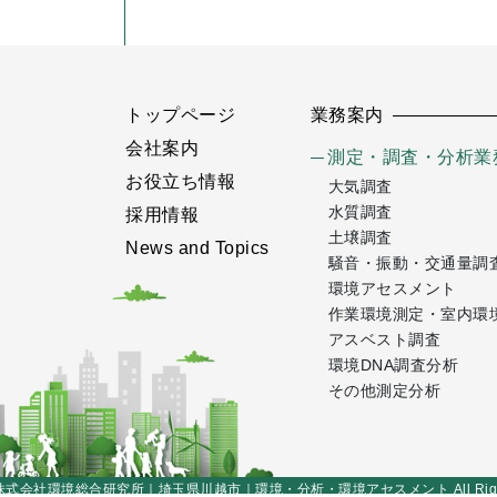
トップページ
業務案内
会社案内
測定・調査・分析業
お役立ち情報
大気調査
水質調査
採用情報
土壌調査
News and Topics
騒音・振動・交通量調
環境アセスメント
作業環境測定・室内環
アスベスト調査
環境DNA調査分析
その他測定分析
t © 株式会社環境総合研究所｜埼玉県川越市｜環境・分析・環境アセスメント All Rights 