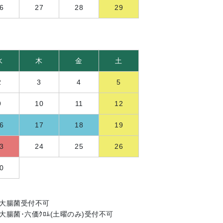
6
27
28
29
水
木
金
土
2
3
4
5
9
10
11
12
6
17
18
19
3
24
25
26
0
燐･大腸菌受付不可
燐･大腸菌･六価ｸﾛﾑ(土曜のみ)受付不可