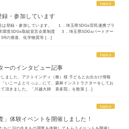
topics
に登録・参加しています
当社は登録・参加しています。 １．埼玉県SDGs官民連携プラ
環境SDGs取組宣言企業制度 ３．埼玉県SDGsパートナー
Rの推進、化学物質等 […]
topics
ターのインタビュー記事
しました、アクトインディ（株）様 子どもとお出かけ情報
ト「いこーよとりっぷ」にて、森林インストラクターをしてお
て頂きました。「川越大師 喜多院」を散策 […]
topics
査」体験イベントを開催しました！
もたちに川の生きもの調査を体験してもらうイベントを開催し