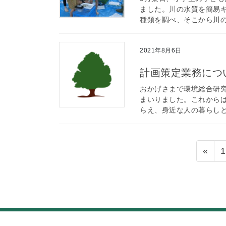
ました。川の水質を簡易
種類を調べ、そこから川の
2021年8月6日
計画策定業務につ
おかげさまで環境総合研究
まいりました。これから
らえ、身近な人の暮らしと
投
«
1
稿
の
ペ
ー