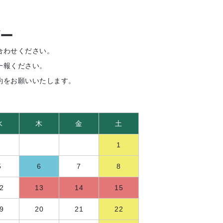
ー
合わせください。
一報ください。
約をお願いいたします。
水
木
金
土
1
5
6
7
8
2
13
14
15
9
20
21
22