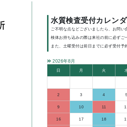
水質検査受付カレンダ
ご不明な点などございましたら、お問い
検体お持ち込みの際は来社の前に必ずご
また、土曜受付は前日までに必ず受付予
2026年8月
日
月
火
2
3
4
9
10
11
1
16
17
18
1