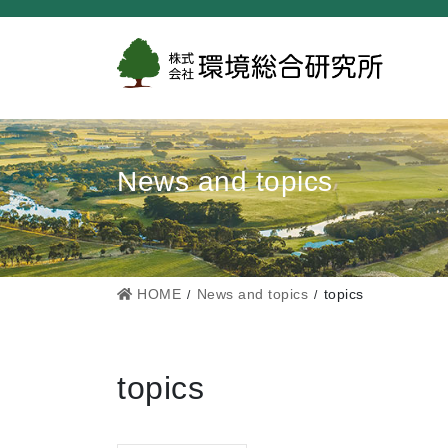
コ
ナ
ン
ビ
テ
ゲ
ン
ー
ツ
シ
に
ョ
News and topics
移
ン
動
に
移
動
HOME
News and topics
topics
topics