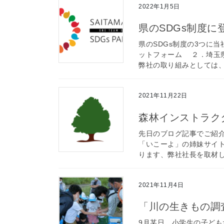
2022年1月5日
県のSDGs制度
県のSDGs制度の3つに
ットフォーム ２．埼玉県
弊社の取り組みとしては、3
2021年11月22日
森林インストラク
先日のブログ記事でご紹介
「いこーよ」の姉妹サイ
ります、弊社社長を取材し
2021年11月4日
「川の生きもの調
9月某日、小学生の子ど