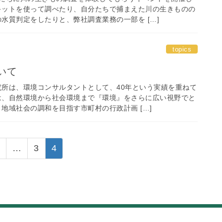
キットを使って調べたり、自分たちで捕まえた川の生きものの
水質判定をしたりと、弊社調査業務の一部を […]
topics
いて
所は、環境コンサルタントとして、40年という実績を重ねて
は、自然環境から社会環境まで『環境』をさらに広い視野でと
地域社会の調和を目指す市町村の行政計画 […]
ペ
ペ
ペ
…
3
4
ー
ー
ー
ジ
ジ
ジ