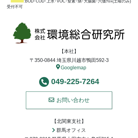
:BOD･COD･上水･VOC･窒素･燐･大腸菌･六価ｸﾛﾑ(土曜のみ)
受付不可
【本社】
〒350-0844 埼玉県川越市鴨田592-3
Googlemap
049-225-7264
お問い合わせ
【北関東支社】
群馬オフィス