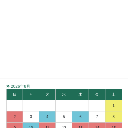
Topics
水質検査受付カレンダー
ご不明な点などございましたら、お問い合わせください。
検体お持ち込みの際は来社の前に必ずご一報ください。
また、土曜受付は前日までに必ず受付予約をお願いいたします。
2026年8月
日
月
火
水
木
金
土
1
2
3
4
5
6
7
8