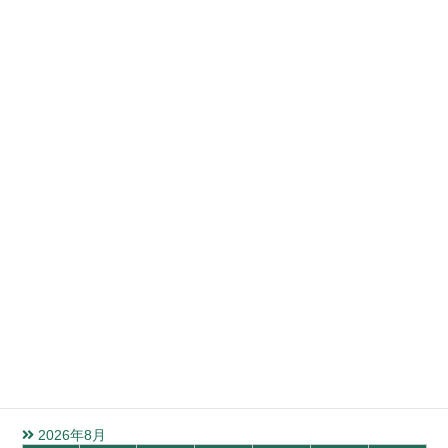
カテゴリー
News
Topics
水質検査受付カレンダー
ご不明な点などございましたら、お問い合わせください。
検体お持ち込みの際は来社の前に必ずご一報ください。
また、土曜受付は前日までに必ず受付予約をお願いいたします。
2026年8月