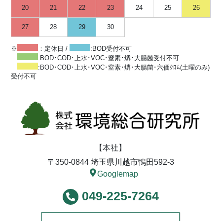
20
21
22
23
24
25
26
27
28
29
30
※
：定休日 /
:BOD受付不可
:BOD･COD･上水･VOC･窒素･燐･大腸菌受付不可
:BOD･COD･上水･VOC･窒素･燐･大腸菌･六価ｸﾛﾑ(土曜のみ)
受付不可
【本社】
〒350-0844 埼玉県川越市鴨田592-3
Googlemap
049-225-7264