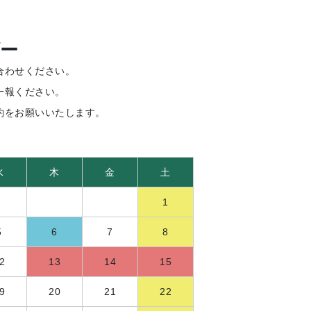
ー
合わせください。
一報ください。
約をお願いいたします。
水
木
金
土
1
5
6
7
8
2
13
14
15
9
20
21
22