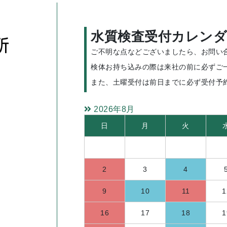
水質検査受付カレンダ
ご不明な点などございましたら、お問い
検体お持ち込みの際は来社の前に必ずご
また、土曜受付は前日までに必ず受付予
2026年8月
日
月
火
2
3
4
9
10
11
1
16
17
18
1