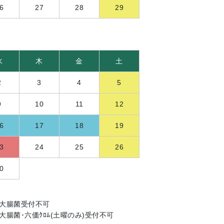
6
27
28
29
水
木
金
土
2
3
4
5
9
10
11
12
6
17
18
19
3
24
25
26
0
燐･大腸菌受付不可
燐･大腸菌･六価ｸﾛﾑ(土曜のみ)受付不可