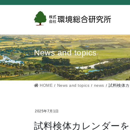
コ
ナ
ン
ビ
テ
ゲ
ン
ー
ツ
シ
に
ョ
News and topics
移
ン
動
に
移
動
HOME
News and topics
news
試料検体カ
2025年7月1日
試料検体カレンダーを