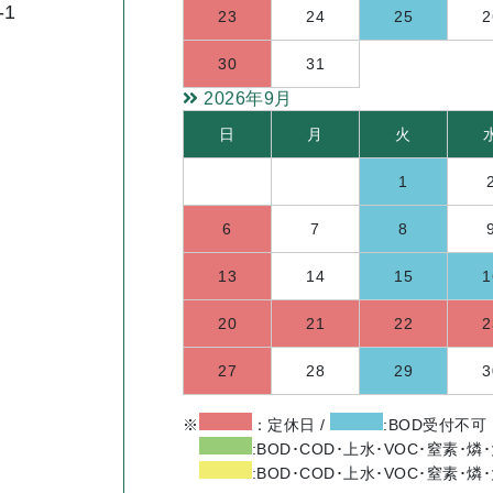
-1
23
24
25
2
30
31
2026年9月
日
月
火
1
6
7
8
13
14
15
1
20
21
22
2
27
28
29
3
※
：定休日 /
:BOD受付不可
:BOD･COD･上水･VOC･窒素･
:BOD･COD･上水･VOC･窒素･