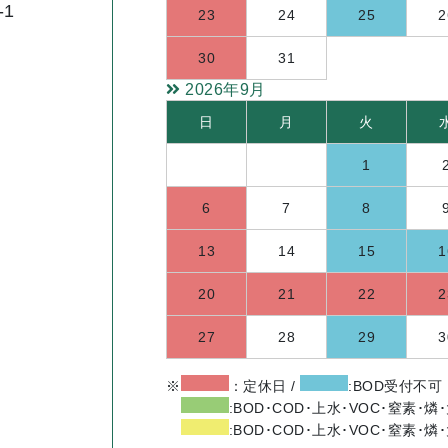
-1
23
24
25
2
30
31
2026年9月
日
月
火
1
6
7
8
13
14
15
1
20
21
22
2
27
28
29
3
※
：定休日 /
:BOD受付不可
:BOD･COD･上水･VOC･窒素･
:BOD･COD･上水･VOC･窒素･