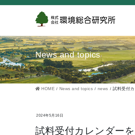
コ
ナ
ン
ビ
テ
ゲ
ン
ー
ツ
シ
に
ョ
News and topics
移
ン
動
に
移
動
HOME
News and topics
news
試料受付カ
2024年5月16日
試料受付カレンダーを