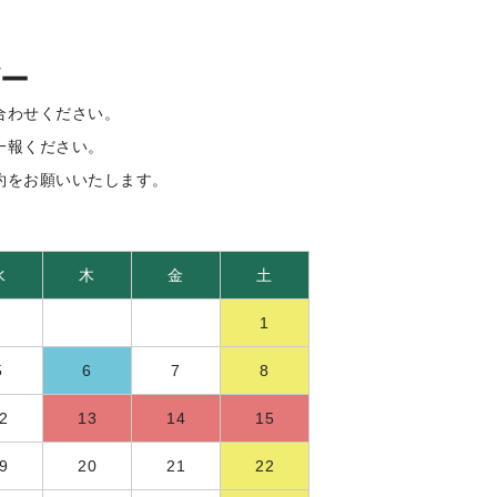
ー
合わせください。
一報ください。
約をお願いいたします。
水
木
金
土
1
5
6
7
8
2
13
14
15
9
20
21
22