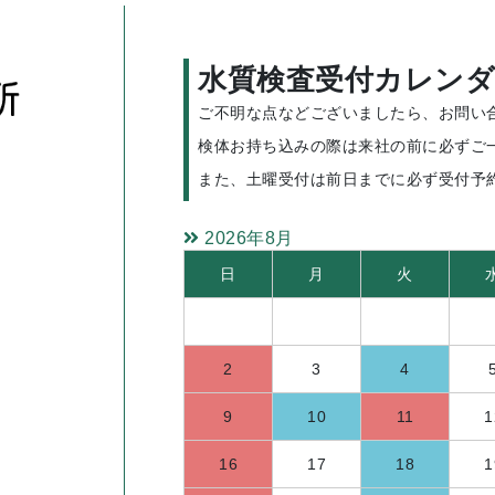
水質検査受付カレンダ
ご不明な点などございましたら、お問い
検体お持ち込みの際は来社の前に必ずご
また、土曜受付は前日までに必ず受付予
2026年8月
日
月
火
2
3
4
9
10
11
1
16
17
18
1