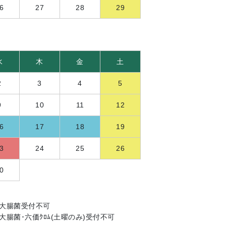
6
27
28
29
水
木
金
土
2
3
4
5
9
10
11
12
6
17
18
19
3
24
25
26
0
燐･大腸菌受付不可
燐･大腸菌･六価ｸﾛﾑ(土曜のみ)受付不可