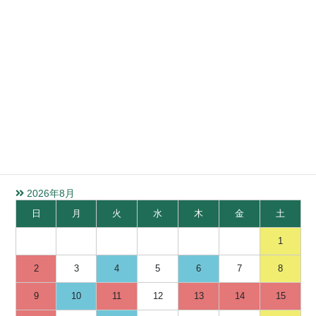
水質検査受付カレンダー
ご不明な点などございましたら、お問い合わせください。
検体お持ち込みの際は来社の前に必ずご一報ください。
また、土曜受付は前日までに必ず受付予約をお願いいたします。
2026年8月
日
月
火
水
木
金
土
1
2
3
4
5
6
7
8
9
10
11
12
13
14
15