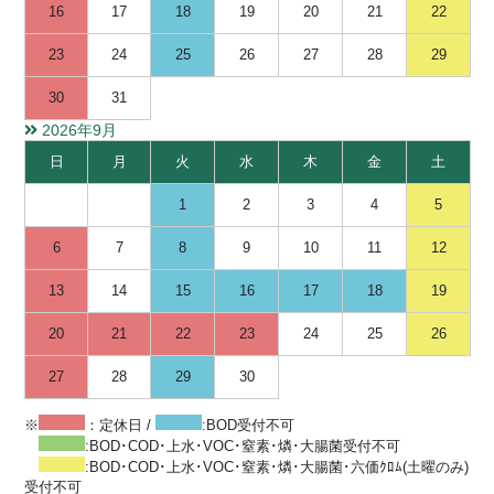
16
17
18
19
20
21
22
23
24
25
26
27
28
29
30
31
2026年9月
日
月
火
水
木
金
土
1
2
3
4
5
6
7
8
9
10
11
12
13
14
15
16
17
18
19
20
21
22
23
24
25
26
27
28
29
30
※
：定休日 /
:BOD受付不可
:BOD･COD･上水･VOC･窒素･燐･大腸菌受付不可
:BOD･COD･上水･VOC･窒素･燐･大腸菌･六価ｸﾛﾑ(土曜のみ)
受付不可