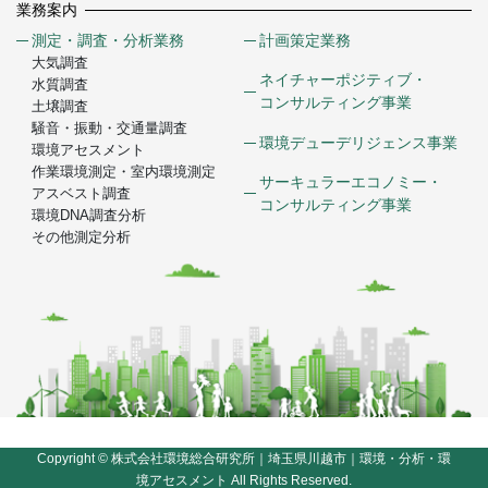
業務案内
測定・調査・分析業務
計画策定業務
大気調査
ネイチャーポジティブ・
水質調査
コンサルティング事業
土壌調査
騒音・振動・交通量調査
環境デューデリジェンス事業
環境アセスメント
作業環境測定・室内環境測定
サーキュラーエコノミー・
アスベスト調査
コンサルティング事業
環境DNA調査分析
その他測定分析
Copyright © 株式会社環境総合研究所｜埼玉県川越市｜環境・分析・環
境アセスメント All Rights Reserved.