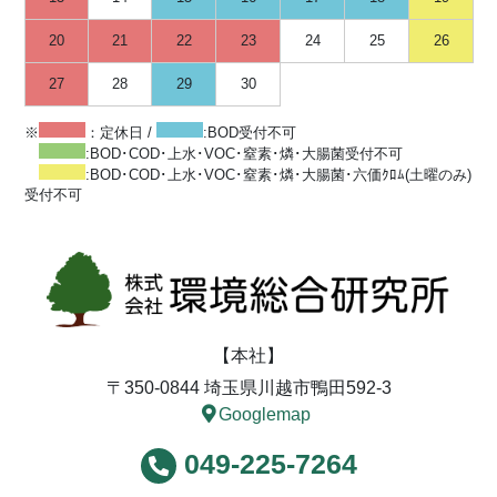
20
21
22
23
24
25
26
27
28
29
30
※
：定休日 /
:BOD受付不可
:BOD･COD･上水･VOC･窒素･燐･大腸菌受付不可
:BOD･COD･上水･VOC･窒素･燐･大腸菌･六価ｸﾛﾑ(土曜のみ)
受付不可
【本社】
〒350-0844 埼玉県川越市鴨田592-3
Googlemap
049-225-7264